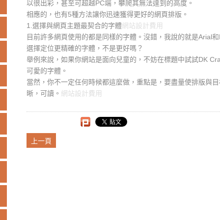
以很出彩，甚至可超越PC端，攀爬其無法達到的高度。
相應的，也有5種方法讓你迅速獲得更好的網頁排版。
1.選擇與網頁主題最契合的字體
網站設計費用
目前許多網頁使用的都是同樣的字體。沒錯，我說的就是Arial和H
選擇定位更精確的字體，不是更好嗎？
舉例來說，如果你網站是面向兒童的，不妨在標題中試試DK Crayon Crum
可愛的字體。
當然，你不一定任何時候都這麼做，重點是，要盡量使排版與目
晰，可讀。
網站設計費用
上一頁