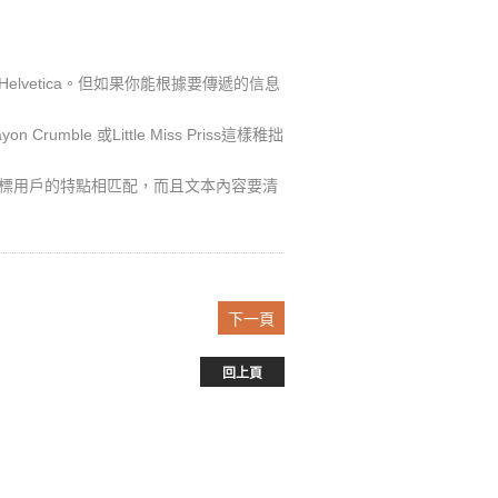
elvetica。但如果你能根據要傳遞的信息
ble 或Little Miss Priss這樣稚拙
標用戶的特點相匹配，而且文本內容要清
下一頁
回上頁