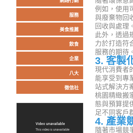
隨著環保意
網路行銷
例如，使用
服務
與廢棄物回
回收與處理
美食推薦
此外，透過
力於打造符
飲食
服務的期待
3. 客
企業
現代消費者
八大
能享受到專
站式解決方
徵信社
桃園精緻搬
態與預算提
足不同客戶
4. 產
隨著市場競