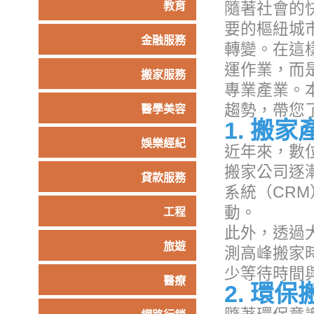
隨著社會的
教育
要的樞紐城
金融服務
轉變。在這
運作業，而
搬家服務
專業產業。
趨勢，帶您
醫學美容
1. 搬
娛樂經紀
近年來，數
搬家公司逐
貸款服務
系統（CR
動。
工程
此外，透過
旅遊
測高峰搬家
少等待時間
醫療
2. 環