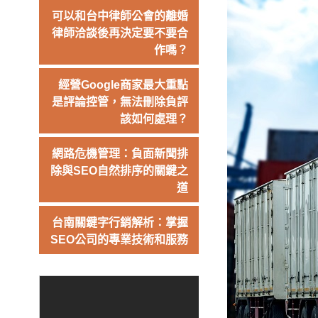
可以和台中律師公會的離婚
律師洽談後再決定要不要合
作嗎？
經營Google商家最大重點
是評論控管，無法刪除負評
該如何處理？
網路危機管理：負面新聞排
除與SEO自然排序的關鍵之
道
台南關鍵字行銷解析：掌握
SEO公司的專業技術和服務