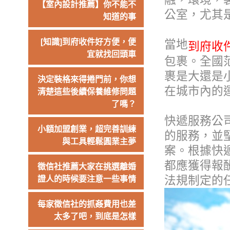
【室內設計推薦】你不能不
公室，尤其
知道的事
[知識]到府收件好方便，便
當地
到府收
宜就找回頭車
包裹。全國
裹是大還是小
決定裝格來得捲門前，你想
在城市內的
清楚這些後續保養維修問題
了嗎？
快遞服務公
小額加盟創業，超完善訓練
的服務，並
與工具輕鬆圓業主夢
案。根據快
都應獲得報
徵信社推薦大家在挑選離婚
法規制定的
證人的時候要注意一些事情
每家徵信社的抓姦費用也差
太多了吧，到底是怎樣