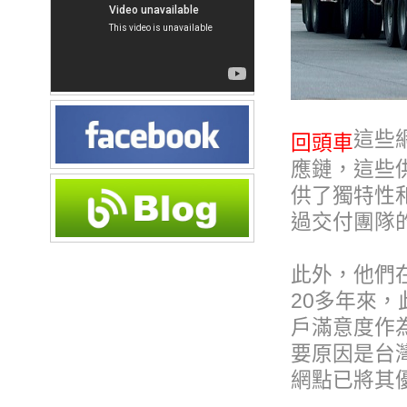
這些
回頭車
應鏈，這些
供了獨特性
過交付團隊
此外，他們
20多年來
戶滿意度作
要原因是台
網點已將其