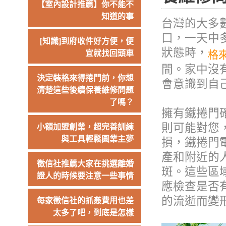
【室內設計推薦】你不能不
知道的事
台灣的大多
口，一天中
[知識]到府收件好方便，便
狀態時，
格
宜就找回頭車
間。家中沒
決定裝格來得捲門前，你想
會意識到自
清楚這些後續保養維修問題
了嗎？
擁有鐵捲門
則可能對您
小額加盟創業，超完善訓練
與工具輕鬆圓業主夢
損，鐵捲門
產和附近的
徵信社推薦大家在挑選離婚
斑。這些區
證人的時候要注意一些事情
應檢查是否
的流逝而變
每家徵信社的抓姦費用也差
太多了吧，到底是怎樣