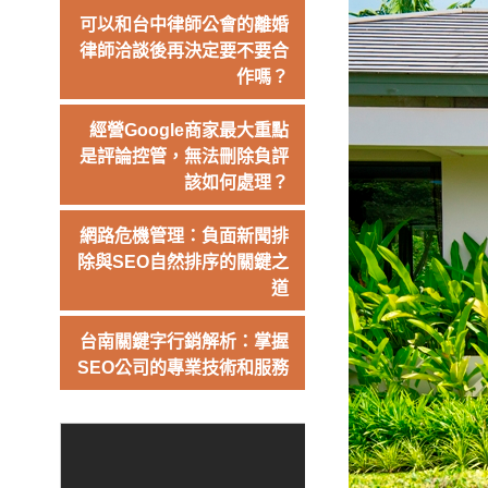
可以和台中律師公會的離婚
律師洽談後再決定要不要合
作嗎？
經營Google商家最大重點
是評論控管，無法刪除負評
該如何處理？
網路危機管理：負面新聞排
除與SEO自然排序的關鍵之
道
台南關鍵字行銷解析：掌握
SEO公司的專業技術和服務