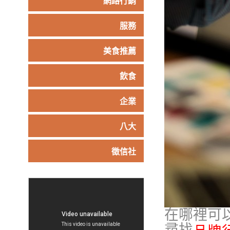
網路行銷
服務
美食推薦
飲食
企業
八大
徵信社
在哪裡可
尋找