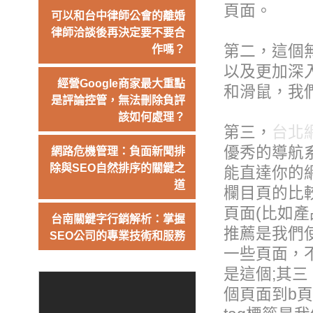
頁面。
可以和台中律師公會的離婚
律師洽談後再決定要不要合
第二，這個
作嗎？
以及更加深
經營Google商家最大重點
和滑鼠，我
是評論控管，無法刪除負評
該如何處理？
第三，
台北
優秀的導航
網路危機管理：負面新聞排
除與SEO自然排序的關鍵之
能直達你的
道
欄目頁的比
頁面(比如
台南關鍵字行銷解析：掌握
推薦是我們
SEO公司的專業技術和服務
一些頁面，
是這個;其
個頁面到b