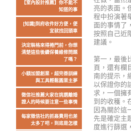
【室內設計推薦】你不能不
亮的表面。
知道的事
程中扮演著
[知識]到府收件好方便，便
面的事情了
宜就找回頭車
按照自己近
建議。
決定裝格來得捲門前，你想
清楚這些後續保養維修問題
第一，最後
了嗎？
頁，還有欄
小額加盟創業，超完善訓練
南的提示，
與工具輕鬆圓業主夢
以保證你的
求，一個擁
徵信社推薦大家在挑選離婚
到的收穫。
證人的時候要注意一些事情
因為關於這
每家徵信社的抓姦費用也差
先是確定主
太多了吧，到底是怎樣
度進行篩選