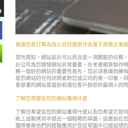
無論您是打算為個人目的還是作為電子商務企業
眾所周知，網站設計可以而且是一項艱鉅的任務
計公司為您開發網站非常重要。在考慮網頁製作
解一個好的網站的重要性首先，您必須意識到擁
是您網站的任何訪問者對您或公司的第一印象。
意部署的網站是當前和潛在客戶抱怨的最煩人的
了解您想要從您的網站獲得什麼
了解您希望從您的網站獲得什麼以及您希望它如
紙上或軟拷貝中提出一個粗略的草圖。這應該在
團隊會將他們的經驗應用於您從草圖中已經設想