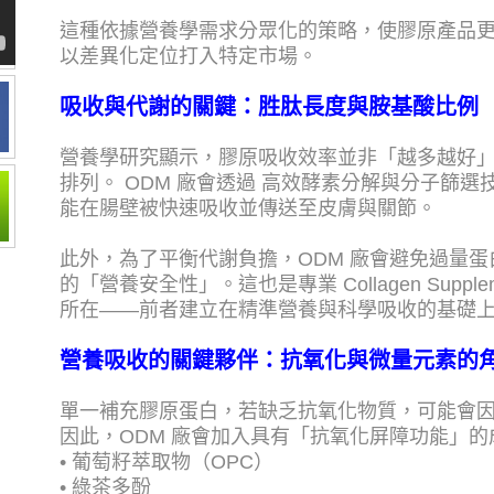
這種依據營養學需求分眾化的策略，使膠原產品
以差異化定位打入特定市場。
吸收與代謝的關鍵：胜肽長度與胺基酸比例
營養學研究顯示，膠原吸收效率並非「越多越好
排列。 ODM 廠會透過 高效酵素分解與分子篩
能在腸壁被快速吸收並傳送至皮膚與關節。
此外，為了平衡代謝負擔，ODM 廠會避免過量
的「營養安全性」。這也是專業 Collagen Suppl
所在——前者建立在精準營養與科學吸收的基礎
營養吸收的關鍵夥伴：抗氧化與微量元素的
單一補充膠原蛋白，若缺乏抗氧化物質，可能會
因此，ODM 廠會加入具有「抗氧化屏障功能」的
• 葡萄籽萃取物（OPC）
• 綠茶多酚