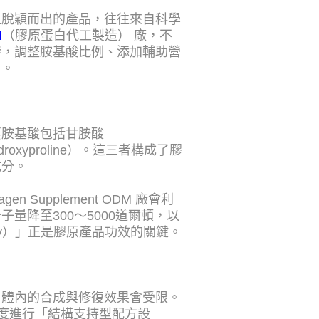
上脫穎而出的產品，往往來自科學
M
（膠原蛋白代工製造） 廠，不
發，調整胺基酸比例、添加輔助營
」。
要胺基酸包括甘胺酸
droxyproline）。這三者構成了膠
成分。
Supplement ODM 廠會利
量降至300～5000道爾頓，以
lity）」正是膠原產品功效的關鍵。
，體內的合成與修復效果會受限。
角度進行「結構支持型配方設