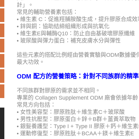
計」。
常見的輔助營養素包括：
• 維生素 C：促進羥脯胺酸生成，提升膠原合成效
• 鋅與銅：協助結締組織形成與抗氧化
• 維生素E與輔酶Q10：防止自由基破壞膠原纖維
• 玻尿酸與彈力蛋白：補充皮膚水分與彈性
這些元素的搭配比例經由營養實驗與ODM數據優
最大功效。
ODM 配方的營養策略：針對不同族群的精
不同族群對膠原的需求並不相同。
專業的 Collagen Supplement ODM 廠
常見方向包括：
• 女性美容型：膠原胜肽＋維生素C＋玻尿酸
• 男性抗壓型：膠原蛋白＋鋅＋B群＋薑黃萃取物
• 銀髮養護型：Type I + Type II 膠原＋鈣＋維生素
• 運動修復型：膠原胜肽＋BCAA＋鎂＋維生素E