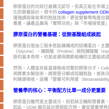
膠原蛋白的功效已被廣泛認可，但真正能在市場
化的營養設計。現今的
collagen supplement OD
僅強調高吸收率的胜肽技術，更從營養學角度出
養素，讓產品兼具「實際功效」與「市場接受度
膠原蛋白的營養基礎：從胺基酸組成談起
膠原蛋白是由三股多胜肽鏈構成的結構蛋白，主
（Glycine）、脯胺酸（Proline）與羥脯胺酸（Hy
原的基本骨架，也是皮膚與關節組織的主要組成
然而，人體並非能直接吸收完整的膠原分子。Collagen 
用酵素水解技術，將膠原分解成短鏈胜肽，使其分子
利腸道吸收。這種「營養可利用度（Bioavailabi
營養學的核心：平衡配方比單一成分更重要
膠原蛋白雖然是主要成分，但若缺乏輔助營養素
因此，ODM 廠在設計膠原配方時，會從營養學