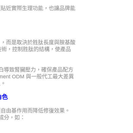
更貼近實際生理功能，也讓品牌能
」，而是取決於胜肽長度與胺基酸
選技術，控制胜肽的結構，使產品
蛋白導致腎臟壓力，確保產品配方
ement ODM 與一般代工最大差異
上。
角色
因自由基作用而降低修復效果。
成分，如：