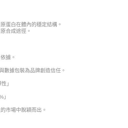
膠原蛋白在體內的穩定結構。
膠原合成途徑。
要依據。
以臨床研究與數據包裝為品牌創造信任。
彈性」
%」
烈的市場中脫穎而出。