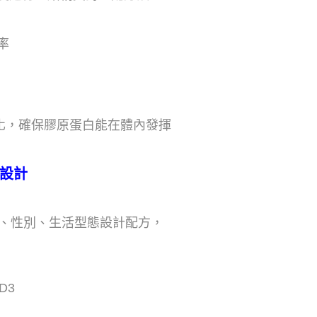
率
化，確保膠原蛋白能在體內發揮
準設計
會依據年齡、性別、生活型態設計配方，
D3