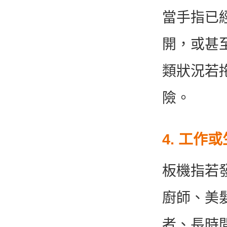
當手指已
開，或甚
類狀況若
險。
4. 工作
板機指若
廚師、美
者、長時